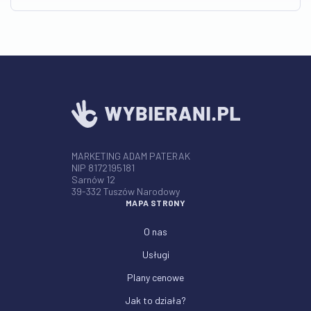
MARKETING ADAM PATERAK
NIP 8172195181
Sarnów 12
39-332 Tuszów Narodowy
MAPA STRONY
O nas
Usługi
Plany cenowe
Jak to działa?