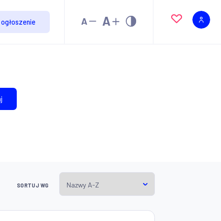
Dodaj ogłoszenie
Szukaj
SORTUJ WG