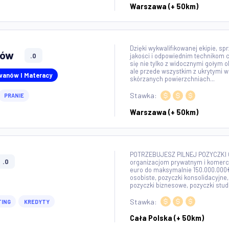
Na polskim rynku i
ubezpieczenia na 
produkty emerytaln
przede wszystkim Na
DS UBEZPIECZEŃ
sposób możemy ich
Stawka:
WO
FINANSE I CONSULTING
Warszawa (+ 5
Dzięki wykwalifiko
ergenów
.0
jakości i odpowie
się nie tylko z w
ale przede wszyst
erek, Dywanów I Materacy
skórzanych powier
Stawka:
MOWA
PRANIE
Warszawa (+ 5