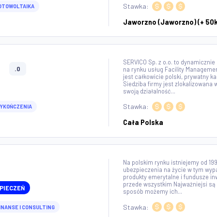
PVGE FOTOWOLTAIKA
aika sp z o.o.
.0
branży fotowoltai
ogólnopolską firm
w dziedzinie fotowo
wzbogacamy ofertę
Stawka:
ÓD
FOTOWOLTAIKA
Jaworzno (Jaw
SERVICO Sp. z o.o.
 O.O.
.0
na rynku usług Fac
jest całkowicie pol
Siedziba firmy jes
enia
swoją działalność..
Stawka:
ÓD
WYKOŃCZENIA
Cała Polska