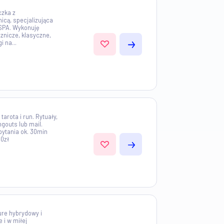
 100km)
się transportem i montażem mebli
kami Zapraszam do kontaktu
00km)
ystka i kosmetyczka z
olsce i za granicą, specjalizująca
eczniczych oraz SPA. Wykonuję
saże, m.in., lecznicze, klasyczne,
edyjskie, zabiegi na...