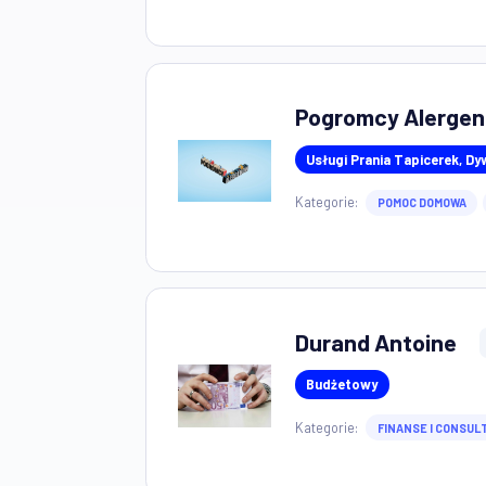
METLIFE
.0
DORADCA KLIENTA 
Kategorie:
DORADZT
Pogromcy Al
Usługi Prania Tapic
Kategorie:
POMOC DO