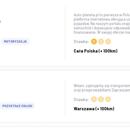
Cała Polska
yna Pietraszek
.0
Firma zajmuje si
wnętrz jak i remo
najwyższym poziom
Stawka:
ÓD
REMONTY
Cała Polska
5.0
Auto-planeta.pl t
platforma internet
minowy
pojazdów. Na nasz
samochód i dopas
finansowanie. W sw
LTING