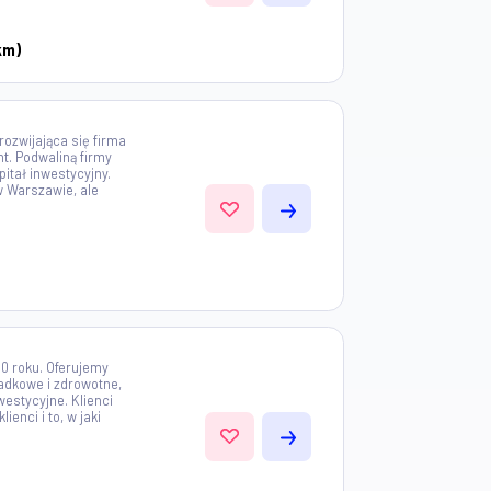
 SP. Z O.O. to jeden z liderów
cznej w Polsce. Jesteśmy
ą oferująca kompleksowe rozwiązania
ltaiki. Z korzyścią dla Klientów
 produktową w...
orzno) (+ 50km)
 to dynamicznie rozwijająca się firma
ility Management. Podwaliną firmy
ski, prywatny kapitał inwestycyjny.
t zlokalizowana w Warszawie, ale
.