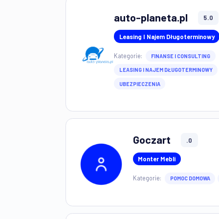
Remar Katarz
Remodeler
Kategorie:
DOM I OGR
auto-planeta.pl
Leasing I Najem Długoter
Kategorie:
FINANSE I CONSU