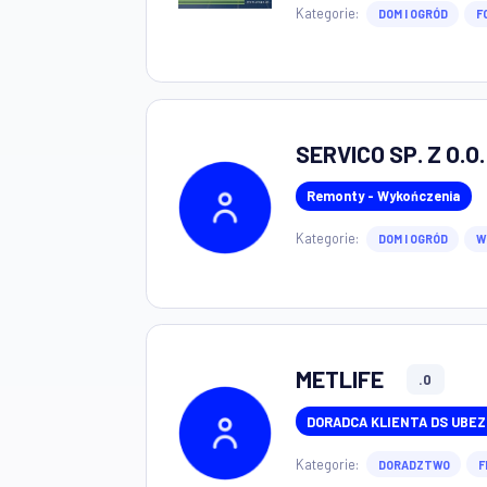
PVGE Fotowolt
Partner Q -Format
Kategorie:
DOM I OGR
SERVICO SP. Z
Remonty - Wykończ
Kategorie:
DOM I OGR