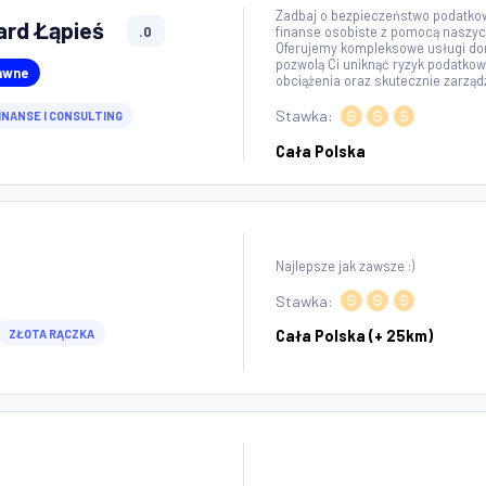
Zadbaj o bezpiecz
 Edward Łąpieś
.0
finanse osobiste 
Oferujemy komplek
pozwolą Ci unikną
we I Prawne
obciążenia oraz sk
Stawka:
WO
FINANSE I CONSULTING
Cała Polska
.0
Najlepsze jak zaws
Stawka:
MOWA
ZŁOTA RĄCZKA
Cała Polska (+