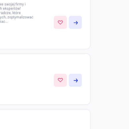
eństwo podatkowe swojej firmy i
z pomocą naszych ekspertów!
sowe usługi doradcze, które
ć ryzyk podatkowych, zoptymalizować
utecznie zarządzać...
ze :)
 25km)