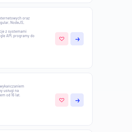
NEJ POZYCZKI Oferujemy pozyczki
atnym i komercyjnym, od 25 000
ie 150.000.000€. Oferuje pozyczki
 konsolidacyjne, venture capital,
, pozyczki studenckie,...
 50km)
rzeniem stron internetowych oraz
h w oparciu o Angular, NodeJS,
.
wadzamy integracje z systemami
com), API (np. Google API, programy do