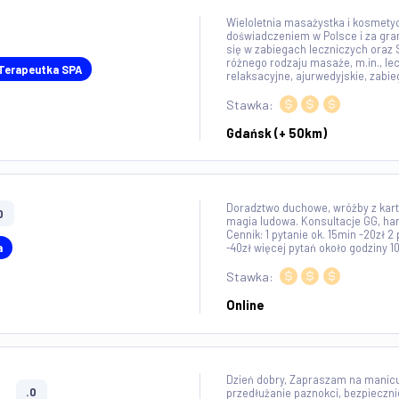
Stawka:
INOWY
MOTORYZACJA
Cała Polska (+
Witam, zajmujemy 
oraz przeprowadz
Stawka:
MOWA
POZOSTAŁE USŁUGI
Warszawa (+ 1
Wieloletnia masaż
doświadczeniem w P
się w zabiegach l
różnego rodzaju ma
yczka, Terapeutka SPA
relaksacyjne, ajurw