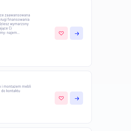
ę kompleksowym wykańczaniem
ntami. Świadczymy usługi na
ie z powodzeniem od 16 lat.
o pierwsza w Polsce zaawansowana
owa oferująca usługi finansowania
ym portalu znajdziesz wymarzony
ujesz odpowiadające Ci
ojej ofercie mamy: najem...