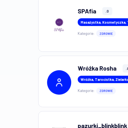
LEASING I NAJEM DŁUGOTERM
UBEZPIECZENIA
Goczart
.0
Monter Mebli
Kategorie:
POMOC DO
SPAfia
.0
Masażystka, Kosmet