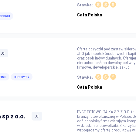
0
Stawka:
Cała Polska
POMOC DOMOWA
Oferta pożyczki p
ce
.0
JDG jak i spółek (
oraz osób indywid
nieruchomość na d
firmowe, deweloper
Stawka:
 CONSULTING
KREDYTY
Cała Polska