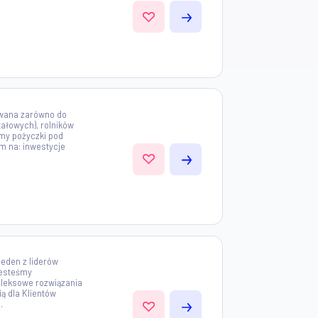
od zastaw skierowana zarówno do
osobowych i kapitałowych), rolników
ualnych. Oferujemy pożyczki pod
owolny cel w tym na: inwestycje
skie, zakup...