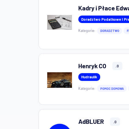
Kadry i Płace
Doradztwo Podatko
Kategorie:
DORADZT
Henryk CO
Hudraulik
Kategorie:
POMOC DO