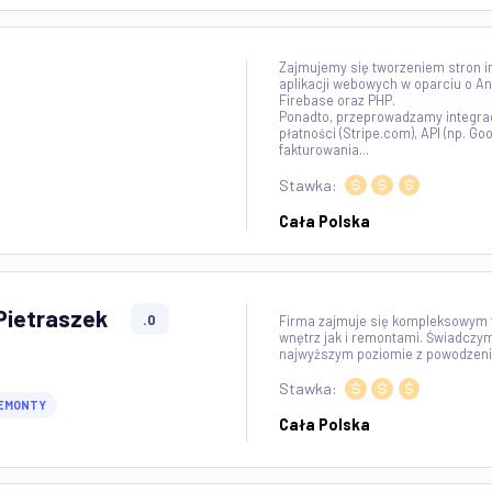
POTRZEBUJESZ PIL
ne
.0
organizacjom pryw
euro do maksymaln
osobiste, pozyczki
pozyczki biznesowe
Stawka:
 CONSULTING
KREDYTY
Cała Polska (+
Zajmujemy się two
aplikacji webowyc
.0
Firebase oraz PHP
Ponadto, przepro
płatności (Stripe.
we
fakturowania...
Stawka: