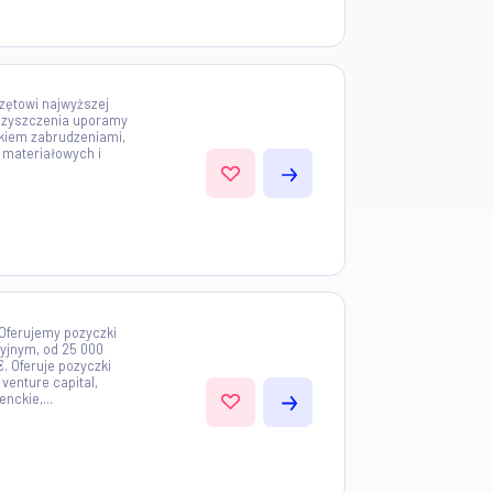
stniejemy od 1990 roku. Oferujemy
życie w tym wypadkowe i zdrowotne,
e i fundusze inwestycyjne. Klienci
jważniejsi są klienci i to, w jaki
...
0km)
wanej ekipie, sprzętowi najwyższej
dnim technikom czyszczenia uporamy
idocznymi gołym okiem zabrudzeniami,
kim z ukrytymi w materiałowych i
zchniach...
0km)