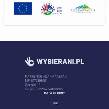
MARKETING ADAM PATERAK
NIP 8172195181
Sarnów 12
39-332 Tuszów Narodowy
MAPA STRONY
O nas