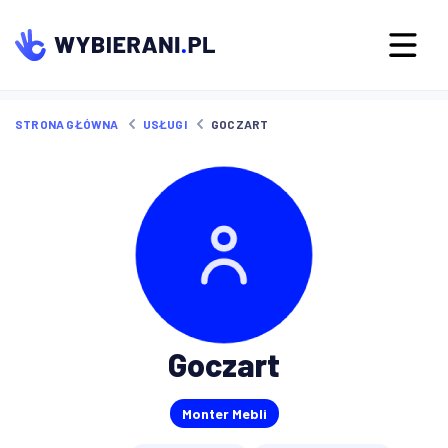
STRONA GŁÓWNA
USŁUGI
GOCZART
Goczart
Monter Mebli