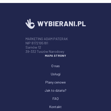
MARKETING ADAM PATERAK
NIP 8172195181
Sarnów 12
39-332 Tuszów Narodowy
MAPA STRONY
O nas
Usługi
Plany cenowe
Jak to działa?
FAQ
Kontakt