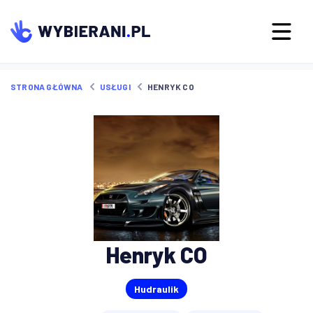
STRONA GŁÓWNA
USŁUGI
HENRYK CO
Henryk CO
Hudraulik