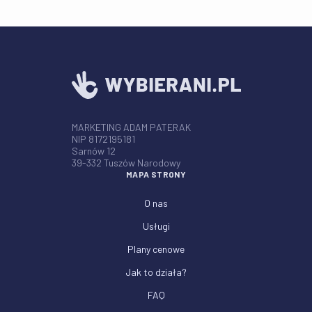
MARKETING ADAM PATERAK
NIP 8172195181
Sarnów 12
39-332 Tuszów Narodowy
MAPA STRONY
O nas
Usługi
Plany cenowe
Jak to działa?
FAQ