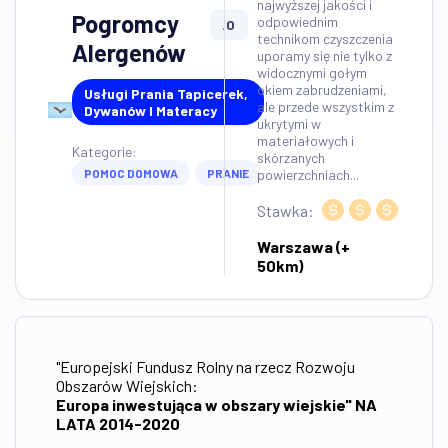
najwyższej jakości i
Pogromcy
odpowiednim
.0
technikom czyszczenia
Alergenów
uporamy się nie tylko z
widocznymi gołym
okiem zabrudzeniami,
Usługi Prania Tapicerek,
ale przede wszystkim z
Dywanów I Materacy
ukrytymi w
materiałowych i
Kategorie:
skórzanych
POMOC DOMOWA
PRANIE
powierzchniach...
Stawka:
Warszawa (+
50km)
"Europejski Fundusz Rolny na rzecz Rozwoju
Obszarów Wiejskich:
Europa inwestująca w obszary wiejskie" NA
LATA 2014-2020