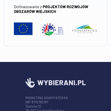
Dofinasowanie z
PROJEKTÓW ROZWOJÓW
OBSZARÓW WIEJSKICH
MARKETING ADAM PATERAK
NIP 8172195181
Sarnów 12
39-332 Tuszów Narodowy